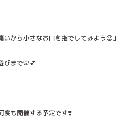
痛いから小さなお口を指でしてみよう😉」
びまで🦷💕
何度も開催する予定です❣️