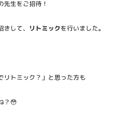
の先生をご招待！
招きして、
リトミック
を行いました。
でリトミック？」と思った方も
？😳