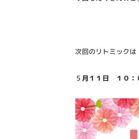
次回のリトミックは
５
月１１日 １０：