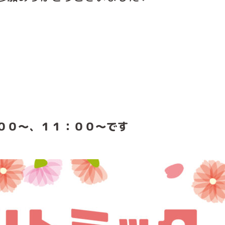
００～、１１：００～です