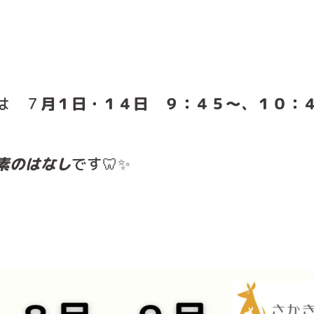
は ７
月１日・１４日 ９：４５～、１０：
素のはなし
です🦷✨