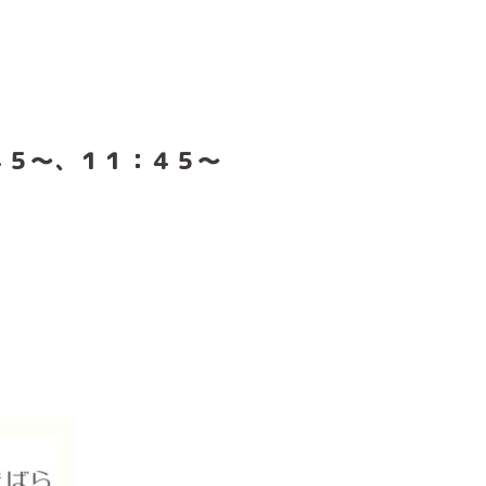
４５～、１１：４５～