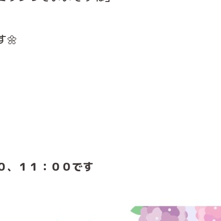
🌼
０、１１：００です