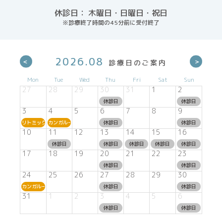
休診日： 木曜日・日曜日・祝日
※診療終了時間の45分前に受付終了
2026.08
Mon
Tue
Wed
Thu
Fri
Sat
Sun
27
28
29
30
31
1
2
休診日
休診日
3
4
5
6
7
8
9
リトミック
カンガルーム
休診日
休診日
10
11
12
13
14
15
16
休診日
休診日
休診日
休診日
休診日
17
18
19
20
21
22
23
休診日
休診日
24
25
26
27
28
29
30
カンガルーム
休診日
休診日
31
1
2
3
4
5
6
休診日
休診日