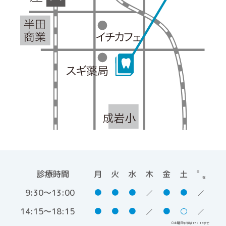
診療時間
月
火
水
木
金
土
日
祝
9:30～13:00
●
●
●
●
●
14:15～18:15
●
●
●
●
○
○土曜日午後は17：15まで