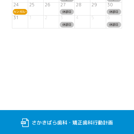
24
25
26
27
28
29
30
カンガルーム
休診日
休診日
31
1
2
3
4
5
6
休診日
休診日
さかきばら歯科・矯正歯科行動計画