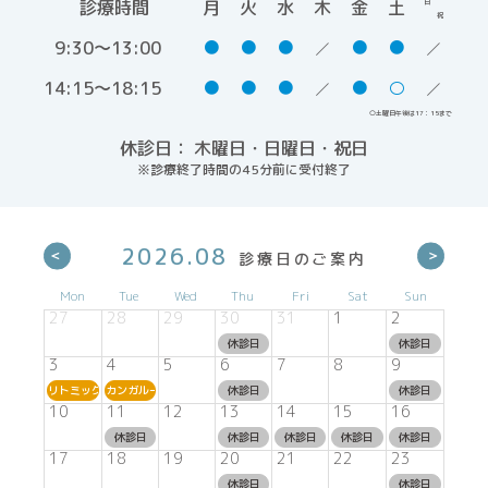
診療時間
月
火
水
木
金
土
日
祝
9:30～13:00
●
●
●
●
●
14:15～18:15
●
●
●
●
○
○土曜日午後は17：15まで
休診日： 木曜日・日曜日・祝日
※診療終了時間の45分前に受付終了
2026.08
Mon
Tue
Wed
Thu
Fri
Sat
Sun
27
28
29
30
31
1
2
休診日
休診日
3
4
5
6
7
8
9
リトミック
カンガルーム
休診日
休診日
10
11
12
13
14
15
16
休診日
休診日
休診日
休診日
休診日
17
18
19
20
21
22
23
休診日
休診日